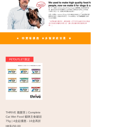
★
特賣場優惠 ★多寵家庭首選 ★
PETOUTLET 限定
THRIVE 脆樂芙 | Complete
Cat Wet Food 貓咪主食罐頭
75g | 4盒起優惠 - 16盒再折
價格
HK$150.00