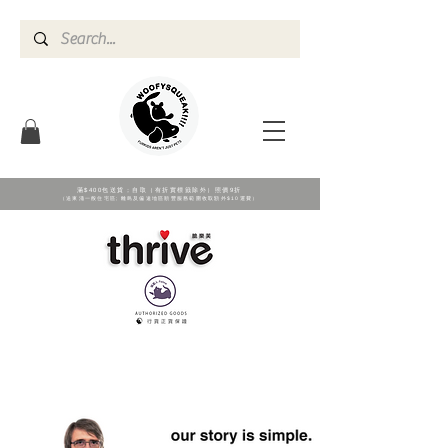
滿$400包送貨；自取（有折實標籖除外）照價9折
（送東涌一般住宅區; 離島及偏遠地區順豐服務範圍收取額外$10運費）