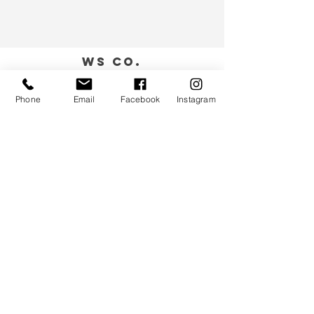
WS CO.
服務支援
Phone
Email
Facebook
Instagram
送貨及退款細則
私隱政策
聯絡我們
客戶服務
:
(852) 5997 0668
(只限Whatsapp)
送貨查詢/預約取貨:
(可協助落單)
(852) 4614 6728
woofysqueak@gmail.com
我們倉庫及自提地址