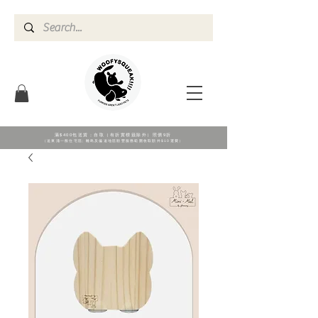
滿$400包送貨；自取（有折實標籖除外）照價9折
（送東涌一般住宅區; 離島及偏遠地區順豐服務範圍收取額外$10運費）