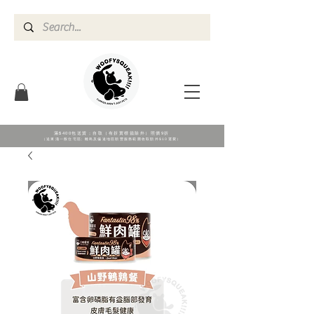
滿$400包送貨；自取（有折實標籖除外）照價9折
（送東涌一般住宅區; 離島及偏遠地區順豐服務範圍收取額外$10運費）