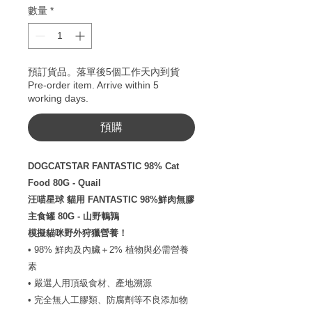
數量
*
預訂貨品。落單後5個工作天內到貨
Pre-order item. Arrive within 5
working days.
預購
DOGCATSTAR FANTASTIC 98% Cat
Food 80G - Quail
汪喵星球 貓用 FANTASTIC 98%鮮肉無膠
主食罐 80G - 山野鵪鶉
模擬貓咪野外狩獵營養！
• 98% 鮮肉及內臟＋2% 植物與必需營養
素
• 嚴選人用頂級食材、產地溯源
• 完全無人工膠類、防腐劑等不良添加物