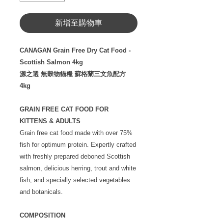
新增至購物車
CANAGAN Grain Free Dry Cat Food -
Scottish Salmon 4kg
源之選 無穀物貓糧 蘇格蘭三文魚配方
4kg
GRAIN FREE CAT FOOD FOR
KITTENS & ADULTS
Grain free cat food made with over 75%
fish for optimum protein. Expertly crafted
with freshly prepared deboned Scottish
salmon, delicious herring, trout and white
fish, and specially selected vegetables
and botanicals.
COMPOSITION