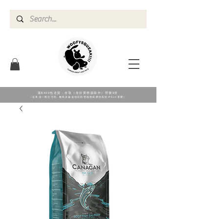
滿$400包送貨；自取（有折實標籖除外）照價9折
（送東涌一般住宅區; 離島及偏遠地區順豐服務範圍收取額外$10運費）