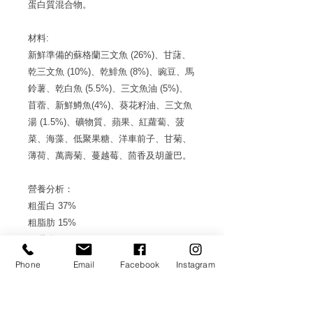
蛋白質混合物。
材料:
新鮮準備的蘇格蘭三文魚 (26%)、甘藷、
乾三文魚 (10%)、乾鯡魚 (8%)、豌豆、馬
鈴薯、乾白魚 (5.5%)、三文魚油 (5%)、
苜蓿、新鮮鱒魚(4%)、葵花籽油、三文魚
湯 (1.5%)、礦物質、蘋果、紅蘿蔔、菠
菜、海藻、低聚果糖、洋車前子、甘菊、
薄荷、萬壽菊、蔓越莓、茴香及胡蘆巴。
營養分析：
粗蛋白 37%
粗脂肪 15%
粗纖維 1.5%
粗灰 9%
Phone
Email
Facebook
Instagram
水分 7%
奧米加 6 0.8%
奧米加 3 1%