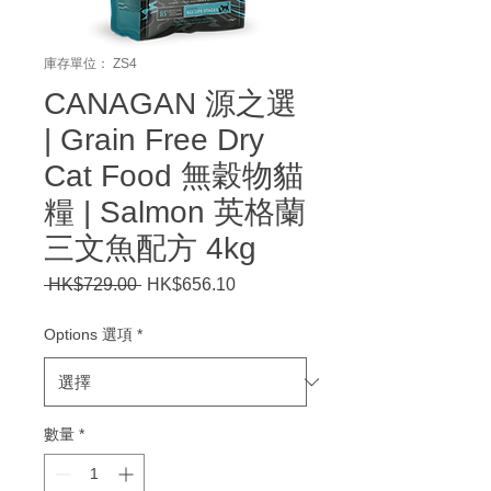
庫存單位： ZS4
CANAGAN 源之選
| Grain Free Dry
Cat Food 無穀物貓
糧 | Salmon 英格蘭
三文魚配方 4kg
 HK$729.00 
一
HK$656.10
促
般
銷
價
價
Options 選項
*
格
格
數量
*