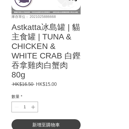
庫存單位： 2021025886668
Astkatta冰島罐 | 貓
主食罐 | TUNA &
CHICKEN &
WHITE CRAB 白鏗
吞拿雞肉白蟹肉
80g
 HK$16.50 
一
HK$15.00
促
般
銷
價
價
數量
*
格
格
新增至購物車