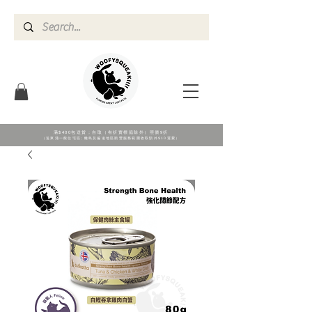
滿$400包送貨；自取（有折實標籖除外）照價9折
（送東涌一般住宅區; 離島及偏遠地區順豐服務範圍收取額外$10運費）