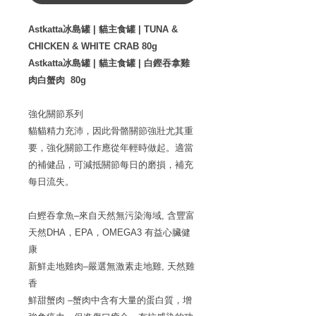
Astkatta冰島罐 | 貓主食罐 | TUNA &
CHICKEN & WHITE CRAB 80g
Astkatta冰島罐 | 貓主食罐 | 白鏗吞拿雞
肉白蟹肉 80g
強化關節系列
貓貓精力充沛，因此骨骼關節強壯尤其重
要，強化關節工作應從年輕時做起。適當
的補健品，可減抵關節每日的磨損，補充
每日流失。
白鰹吞拿魚–來自天然無污染海域, 含豐富
天然DHA，EPA，OMEGA3 有益心臟健
康
新鮮走地雞肉–嚴選無激素走地雞, 天然雞
香
鮮甜蟹肉 –蟹肉中含有大量的蛋白質，增