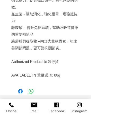
強免疫力，促進傷口癒合、有抗感染的功
效。
益生菌 - 幫助消化，強化腸胃，增強抵抗
力
離胺酸 – 提升免疫系統，幫助呼吸道健康
的重要補給品
綠唇胎貝提取物 –內含大量軟骨素，能改
善關節問題，更可對抗關節炎。
Authorized Product
原裝行貨
AVAILABLE IN
重量選項
: 80g
Phone
Email
Facebook
Instagram
WS CO.