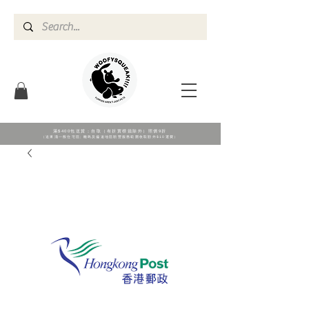
滿$400包送貨；自取（有折實標籖除外）照價9折
（送東涌一般住宅區; 離島及偏遠地區順豐服務範圍收取額外$10運費）