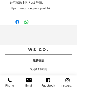
香港郵政 HK Post 詳情:
https://www.hongkongpost.hk
WS CO.
服務支援
送貨及退款細則
私隱政策
Phone
Email
Facebook
Instagram
聯絡我們
客戶服務
:
(852) 5997 0668
(只限Whatsapp)
送貨查詢/預約取貨: