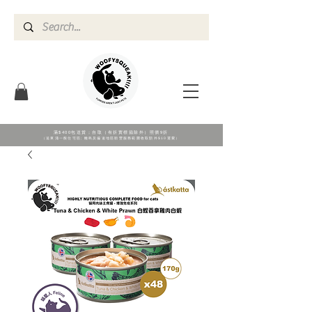
滿$400包送貨；自取（有折實標籖除外）照價9折
（送東涌一般住宅區; 離島及偏遠地區順豐服務範圍收取額外$10運費）