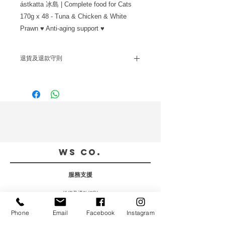
ástkatta 冰島 | Complete food for Cats 
170g x 48 - Tuna & Chicken & White 
Prawn ♥ Anti-aging support ♥
退貨及退款守則
除產品缺貨及供應商斷貨而無法另行訂
貨的情況外，所有貨品出貨後不設退
換; 錯貨或問題貨將作個別情況另行處
理退款或換貨;所有自取訂單必須付款
後方可取貨，貨品出倉後不設退換，自
取日期及時間將會以訊息通知。
WS CO.
服務支援
送貨及退款細則
私隱政策
Phone
Email
Facebook
Instagram