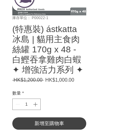
庫存單位： P00022-1
(特惠裝) ástkatta
冰島 | 貓用主食肉
絲罐 170g x 48 -
白鰹吞拿雞肉白蝦
✦ 增強活力系列 ✦
 HK$1,200.00 
一
HK$1,000.00
促
般
銷
價
價
數量
*
格
格
新增至購物車