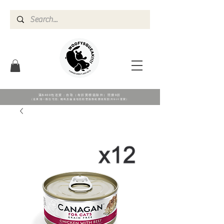
滿$400包送貨；自取（有折實標籖除外）照價9折
（送東涌一般住宅區; 離島及偏遠地區順豐服務範圍收取額外$10運費）