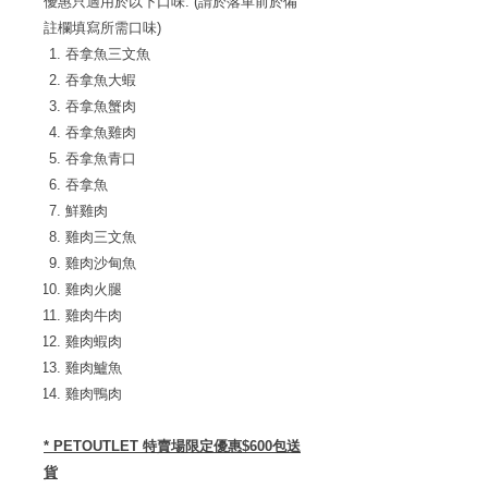
優惠只適用於以下口味: (請於落單前於備
註欄填寫所需口味)
吞拿魚三文魚
吞拿魚大蝦
吞拿魚蟹肉
吞拿魚雞肉
吞拿魚青口
吞拿魚
鮮雞肉
雞肉三文魚
雞肉沙甸魚
雞肉火腿
雞肉牛肉
雞肉蝦肉
雞肉鱸魚
雞肉鴨肉
* PETOUTLET 特賣場限定優惠$600包送
貨