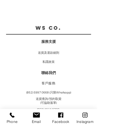
WS CO.
服務支援
送貨及退款細則
私隱政策
聯絡我們
客戶服務
:
(852) 5997 0668
(只限Whatsapp)
送貨查詢/預約取貨:
(可協助落單)
(852) 4614 6728
woofysqueak@gmail.com
Phone
Email
Facebook
Instagram
我們倉庫及自提地址