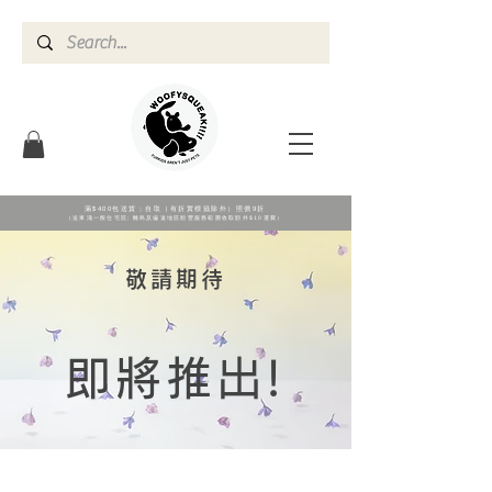
滿$400包送貨；自取（有折實標籖除外）照價9折
（送東涌一般住宅區; 離島及偏遠地區順豐服務範圍收取額外$10運費）
敬請期待
即將推出!