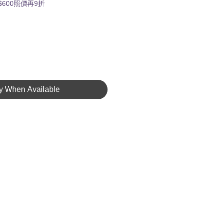
Price
600照價再9折
fy When Available