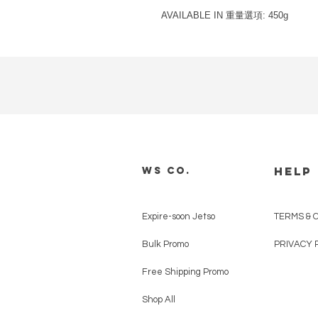
AVAILABLE IN
重量選項
: 450g
HELP
WS CO.
Expire-soon Jetso
TERMS & 
Bulk Promo
PRIVACY 
Free Shipping Promo
Shop All