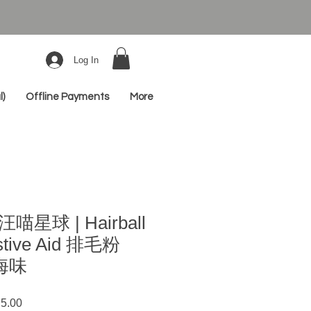
Log In
l)
Offline Payments
More
 汪喵星球 | Hairball
estive Aid 排毛粉
 海味
ar
Sale
5.00