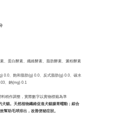
分
素、蛋白酵素、纖維酵素、脂肪酵素、澱粉酵素
(g) 0.0、飽和脂肪(g) 0.0、反式脂肪(g) 0.0、碳水
03、鈉(mg) 0.1
原材料稍作調整，實際數字以實物標籤為準
的犬貓。天然植物纖維促進犬貓腸胃蠕動；綜合
效幫助毛球排出，改善便秘症狀。