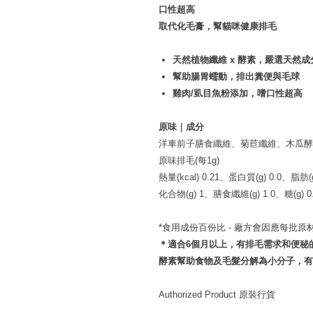
口性超高
取代化毛膏，幫貓咪健康排毛
天然植物纖維 x 酵素，嚴選天然成
幫助腸胃蠕動，排出糞便與毛球
雞肉/虱目魚粉添加，嗜口性超高
原味｜成分
洋車前子膳食纖維、菊苣纖維、木瓜酵
原味排毛(每1g)
熱量(kcal) 0.21、蛋白質(g) 0.0、脂肪
化合物(g) 1、膳食纖維(g) 1.0、糖(g) 0.
*食用成份百份比 - 廠方會因應每批
＊適合6個月以上，有排毛需求和便秘
酵素幫助食物及毛髮分解為小分子，有
Authorized Product
原裝行貨