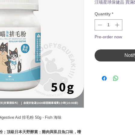
Price
汪喵星球保健品 買滿$
Quantity
*
Pre-order now
Noti
 Digestive Aid 排毛粉 50g - Fish 海味
粉；頂級日本天野酵素；雞肉與虱目魚口味，嗜