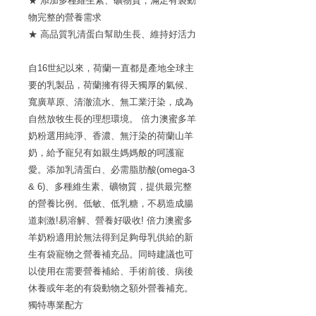
★ 添加多種維生素、礦物質，滿足有袋動
物完整的營養需求
★ 高品質乳清蛋白幫助生長、維持好活力
自16世紀以來，荷蘭一直都是產地全球主
要的乳製品，荷蘭擁有得天獨厚的氣候、
寬廣草原、清澈流水、無工業汙染，成為
自然放牧生長的理想環境。 倍力澳蜜多羊
奶粉選用純淨、香濃、無汙染的荷蘭山羊
奶，給予寵兒有如親生媽媽般的呵護寵
愛。添加乳清蛋白、必需脂肪酸(omega-3
& 6)、多種維生素、礦物質，提供最完整
的營養比例。低敏、低乳糖，不易造成腸
道刺激!易溶解、營養好吸收! 倍力澳蜜多
羊奶粉適用於無法得到足夠母乳供給的新
生有袋寵物之營養補充品。同時建議也可
以使用在需要營養補給、手術前後、病後
休養或年老的有袋動物之額外營養補充。
獨特專業配方