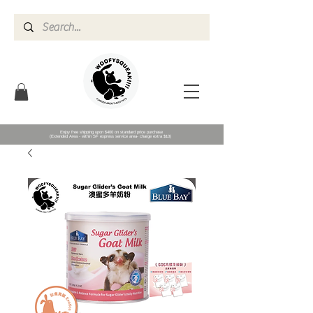
Enjoy free shipping upon $400 on standard price purchase
(Extended Area - within SF express service area- charge extra $10)