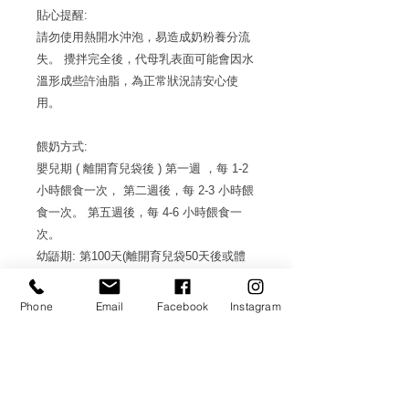
貼心提醒:
請勿使用熱開水沖泡，易造成奶粉養分流
失。 攪拌完全後，代母乳表面可能會因水
溫形成些許油脂，為正常狀況請安心使
用。
餵奶方式:
嬰兒期 ( 離開育兒袋後 ) 第一週 ，每 1-2
小時餵食一次， 第二週後，每 2-3 小時餵
食一次。 第五週後，每 4-6 小時餵食一
次。
幼鼯期: 第100天(離開育兒袋50天後或體
重大於55克)起，成長率建議約為每天增重
2公克，餵食量可開始取決於其他食物的
Phone
Email
Facebook
Instagram
攝取量。
斷奶: 當小蜜袋鼯完全脫離母袋後，從斷
奶到實體食物，應漸進式進行。 一旦斷
奶，可將倍力寵恩素-高蛋白補充素(HPS)