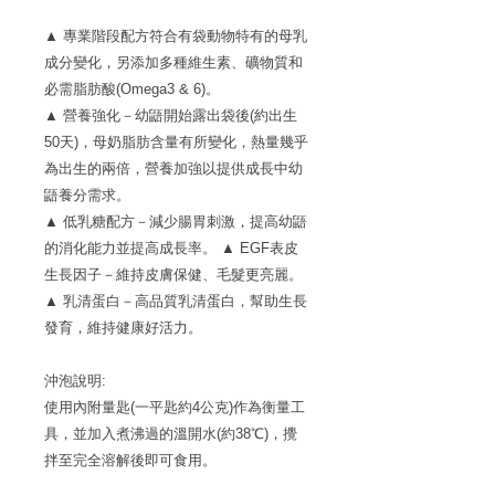
▲ 專業階段配方符合有袋動物特有的母乳
成分變化，另添加多種維生素、礦物質和
必需脂肪酸(Omega3 & 6)。
▲ 營養強化－幼鼯開始露出袋後(約出生
50天)，母奶脂肪含量有所變化，熱量幾乎
為出生的兩倍，營養加強以提供成長中幼
鼯養分需求。
▲ 低乳糖配方－減少腸胃刺激，提高幼鼯
的消化能力並提高成長率。 ▲ EGF表皮
生長因子－維持皮膚保健、毛髮更亮麗。
▲ 乳清蛋白－高品質乳清蛋白，幫助生長
發育，維持健康好活力。
沖泡說明:
使用內附量匙(一平匙約4公克)作為衡量工
具，並加入煮沸過的溫開水(約38℃)，攪
拌至完全溶解後即可食用。