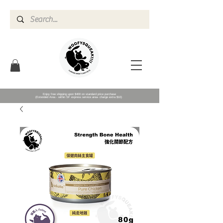
Enjoy free shipping upon $400 on standard price purchase
(Extended Area - within SF express service area- charge extra $10)