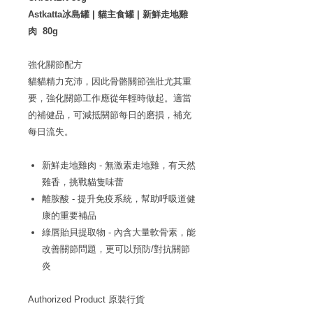
Astkatta冰島罐 | 貓主食罐 | 新鮮走地雞
肉 80g
強化關節配方
貓貓精力充沛，因此骨骼關節強壯尤其重
要，強化關節工作應從年輕時做起。適當
的補健品，可減抵關節每日的磨損，補充
每日流失。
新鮮走地雞肉 - 無激素走地雞，有天然
雞香，挑戰貓隻味蕾
離胺酸 - 提升免疫系統，幫助呼吸道健
康的重要補品
綠唇貽貝提取物 - 內含大量軟骨素，能
改善關節問題，更可以預防/對抗關節
炎
Authorized Product
原裝行貨