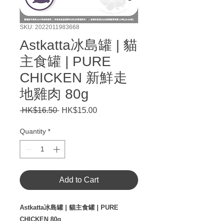
SKU: 2022011983668
Astkatta冰島罐 | 貓
主食罐 | PURE
CHICKEN 新鮮走
地雞肉 80g
Regular
Sale
 HK$16.50 
HK$15.00
Price
Price
Quantity
*
Add to Cart
Astkatta冰島罐 | 貓主食罐 | PURE
CHICKEN 80g