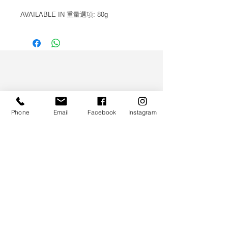
AVAILABLE IN
重量選項
: 80g
WS CO.
Phone
Email
Facebook
Instagram
HELP
TERMS & CONDITIONS
PRIVACY POLICY
CONTACT
CUSTOMER SERVICE:
(852) 5997 0668
(Whatsapp Only)
DELIVERY ENQUIRY: