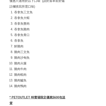
優惠只適用於以下口味: (請於落單前於備
註欄填寫所需口味)
吞拿魚三文魚
吞拿魚大蝦
吞拿魚蟹肉
吞拿魚雞肉
吞拿魚青口
吞拿魚
鮮雞肉
雞肉三文魚
雞肉沙甸魚
雞肉火腿
雞肉牛肉
雞肉蝦肉
雞肉鱸魚
雞肉鴨肉
* PETOUTLET 特賣場限定優惠$600包送
貨