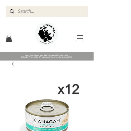
Enjoy free shipping upon $400 on standard price purchase
(Extended Area - within SF express service area- charge extra $10)