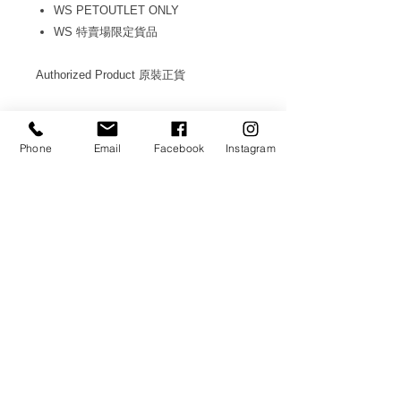
WS PETOUTLET ONLY
WS 特賣場限定貨品
Authorized Product 原裝正貨
AVAILABLE IN 選項: 75g
Phone
Email
Facebook
Instagram
WS CO.
HELP
TERMS & CONDITIONS
PRIVACY POLICY
CONTACT